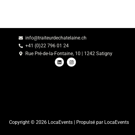
info@traiteurdechatelaine.ch
+41 (0)22 796 01 24
Rue Pré-de-la-Fontaine, 10 | 1242 Satigny
L
I
i
n
n
s
k
t
e
a
d
g
i
r
n
a
m
Copyright © 2026 LocaEvents | Propulsé par LocaEvents