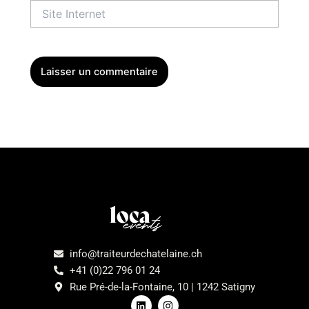
Site
Internet
Menu
info@traiteurdechatelaine.ch
+41 (0)22 796 01 24
Rue Pré-de-la-Fontaine, 10 | 1242 Satigny
L
I