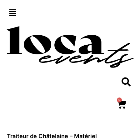
Aller
au
contenu
0
Panie
Traiteur de Châtelaine – Matériel