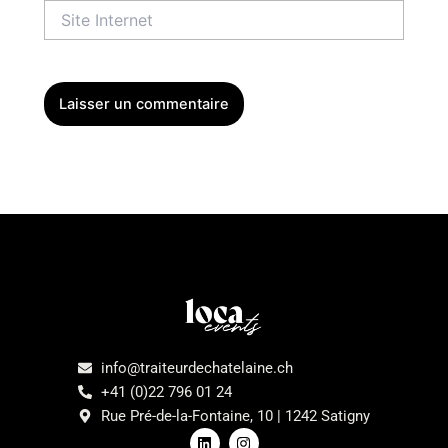
Site
Internet
Menu
info@traiteurdechatelaine.ch
+41 (0)22 796 01 24
Rue Pré-de-la-Fontaine, 10 | 1242 Satigny
L
I