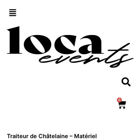
Aller
au
contenu
0
Panie
Traiteur de Châtelaine – Matériel