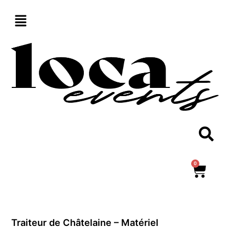
Aller
au
contenu
0
Panie
Traiteur de Châtelaine – Matériel