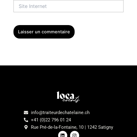
Site
Internet
Menu
info@traiteurdechatelaine.ch
+41 (0)22 796 01 24
Rue Pré-de-la-Fontaine, 10 | 1242 Satigny
L
I