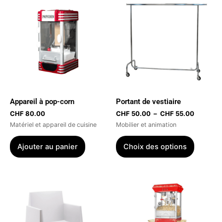
de
produit
prix :
CHF 50.
a
à
plusieur
CHF 55.
variatio
Les
options
peuvent
être
Appareil à pop-corn
Portant de vestiaire
choisies
CHF
80.00
CHF
50.00
–
CHF
55.00
sur
Matériel et appareil de cuisine
Mobilier et animation
la
page
Ajouter au panier
Choix des options
du
produit