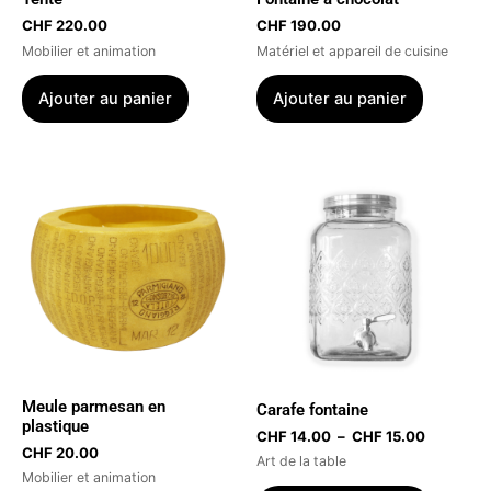
CHF
220.00
CHF
190.00
Mobilier et animation
Matériel et appareil de cuisine
Ajouter au panier
Ajouter au panier
Plage
Ce
de
produit
prix :
CHF 14.0
a
à
plusieur
CHF 15.0
variatio
Les
options
peuvent
être
Meule parmesan en
Carafe fontaine
choisies
plastique
CHF
14.00
–
CHF
15.00
sur
CHF
20.00
Art de la table
la
Mobilier et animation