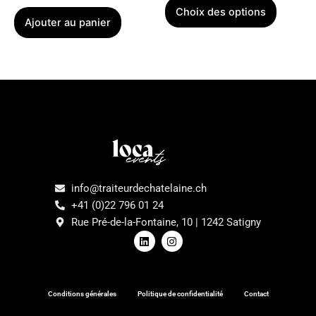
page
Choix des options
du
Ajouter au panier
produit
Menu
info@traiteurdechatelaine.ch
+41 (0)22 796 01 24
Rue Pré-de-la-Fontaine, 10 | 1242 Satigny
L
I
i
n
n
s
k
t
e
a
d
g
Conditions générales
Politique de confidentialité
Contact
i
r
n
a