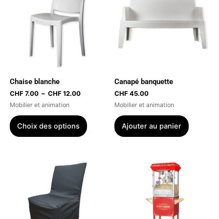
CHF 7.00
a
à
plusieurs
CHF 12.00
variations.
Les
options
peuvent
être
Chaise blanche
Canapé banquette
choisies
CHF
7.00
–
CHF
12.00
CHF
45.00
sur
Mobilier et animation
Mobilier et animation
la
page
Choix des options
Ajouter au panier
du
produit
Ce
produit
a
plusieurs
variations.