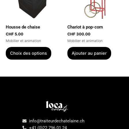
Les
options
peuvent
être
Housse de chaise
Chariot à pop-corn
choisies
CHF
5.00
CHF
300.00
sur
Mobilier et animation
Mobilier et animation
la
page
Choix des options
Ajouter au panier
du
produit
Menu
info@traiteurdechatelaine.ch
+41 (0)22 796 01 24