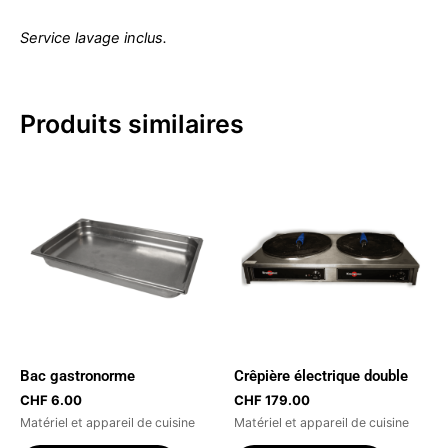
Service lavage inclus.
Produits similaires
Ce
produit
a
plusieurs
variations.
Les
options
peuvent
être
Bac gastronorme
Crêpière électrique double
choisies
CHF
6.00
CHF
179.00
sur
Matériel et appareil de cuisine
Matériel et appareil de cuisine
la