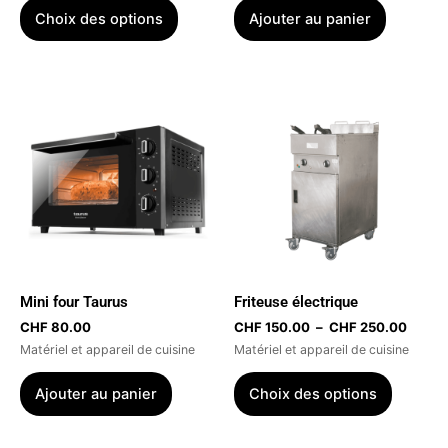
page
Choix des options
Ajouter au panier
du
produit
Plage
Ce
de
produit
prix :
a
CHF 1
à
plusieur
CHF 2
variatio
Les
options
peuvent
être
Mini four Taurus
Friteuse électrique
choisies
CHF
80.00
CHF
150.00
–
CHF
250.00
sur
Matériel et appareil de cuisine
Matériel et appareil de cuisine
la
page
Ajouter au panier
Choix des options
du
produit