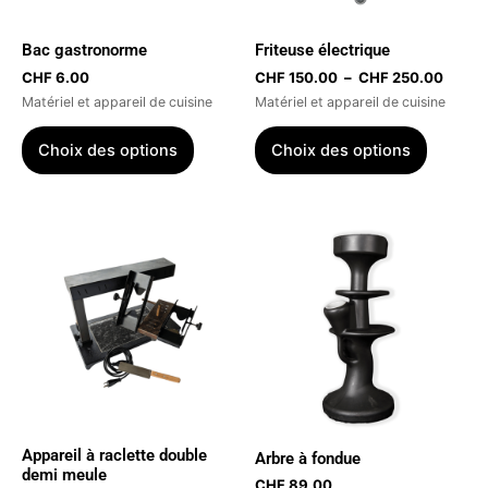
peuvent
peuvent
être
être
Bac gastronorme
Friteuse électrique
choisies
choisies
CHF
6.00
CHF
150.00
–
CHF
250.00
sur
sur
Matériel et appareil de cuisine
Matériel et appareil de cuisine
la
la
page
page
Choix des options
Choix des options
du
du
produit
produit
Appareil à raclette double
Arbre à fondue
demi meule
CHF
89.00