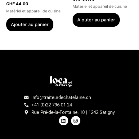
CHF
44.00
Matériel et appareil de cuisine
Matériel et appareil de cuisine
Ajouter au panier
Ajouter au panier
Menu
info@traiteurdechatelaine.ch
+41 (0)22 796 01 24
Rue Pré-de-la-Fontaine, 10 | 1242 Satigny
L
I
i
n
n
s
k
t
e
a