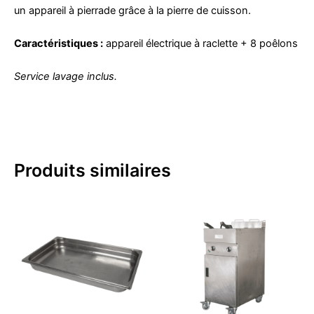
un appareil à pierrade grâce à la pierre de cuisson.
Caractéristiques :
appareil électrique à raclette + 8 poêlons
Service lavage inclus.
Produits similaires
Plage
Ce
Ce
de
produit
produit
prix :
a
a
CHF 1
à
plusieurs
plusieur
CHF 2
variations.
variatio
Les
Les
options
options