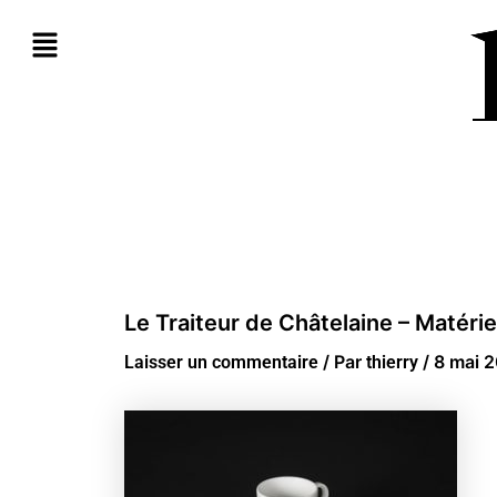
Aller
au
contenu
Le Traiteur de Châtelaine – Matérie
/ Par
/
8 mai 
Laisser un commentaire
thierry