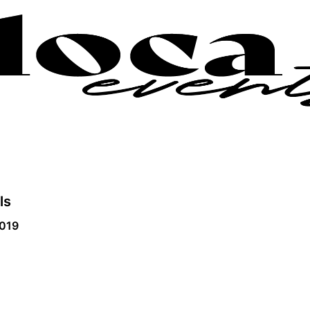
ls
2019