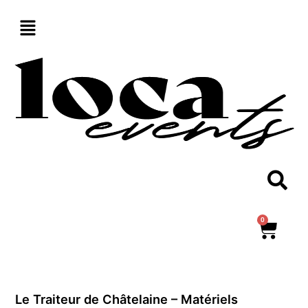
Aller
au
contenu
0
Panie
Le Traiteur de Châtelaine – Matériels