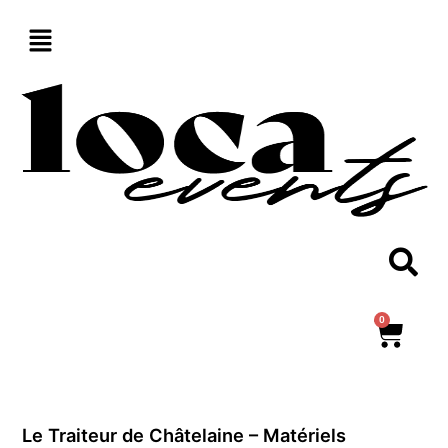
Aller
au
contenu
0
Panie
Le Traiteur de Châtelaine – Matériels