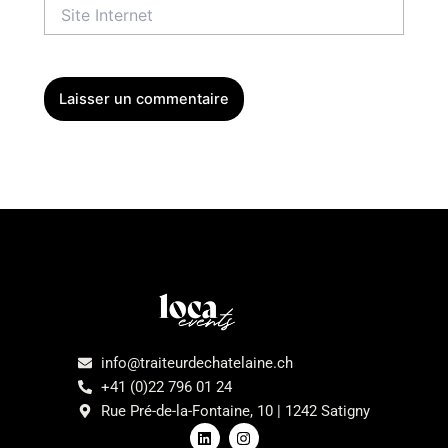
Site
Internet
Menu
info@traiteurdechatelaine.ch
+41 (0)22 796 01 24
Rue Pré-de-la-Fontaine, 10 | 1242 Satigny
L
I
i
n