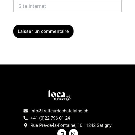
Site
Internet
Menu
info@traiteurdechatelaine.ch
+41 (0)22 796 01 24
Rue Pré-de-la-Fontaine, 10 | 1242 Satigny
L
I