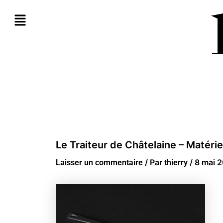
Aller
au
contenu
Le Traiteur de Châtelaine – Matérie
/ Par
/
8 mai 
Laisser un commentaire
thierry