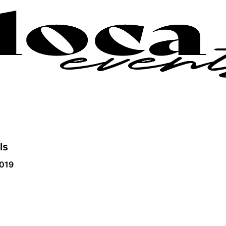
ls
2019