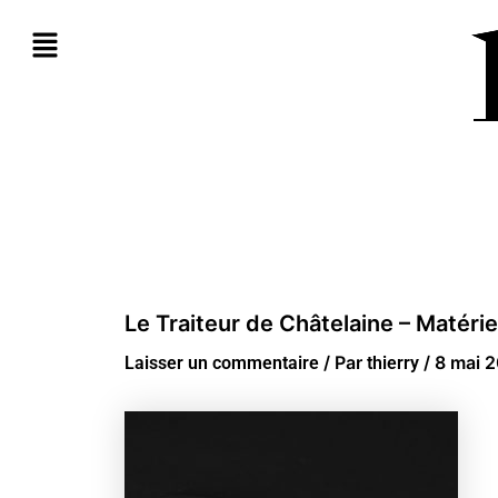
Aller
au
contenu
Le Traiteur de Châtelaine – Matérie
/ Par
/
8 mai 
Laisser un commentaire
thierry