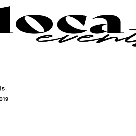
ls
2019