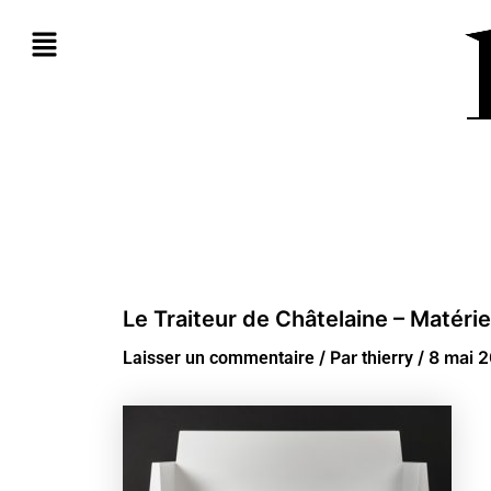
Aller
au
contenu
Le Traiteur de Châtelaine – Matérie
/ Par
/
8 mai 
Laisser un commentaire
thierry