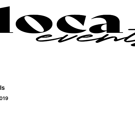
ls
2019