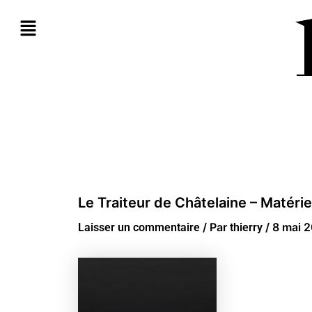
Aller
au
contenu
Le Traiteur de Châtelaine – Matérie
/ Par
/
8 mai 
Laisser un commentaire
thierry