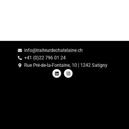
info@traiteurdechatelaine.ch
+41 (0)22 796 01 24
Rue Pré-de-la-Fontaine, 10 | 1242 Satigny
L
I
i
n
n
s
k
t
e
a
d
g
i
r
n
a
m