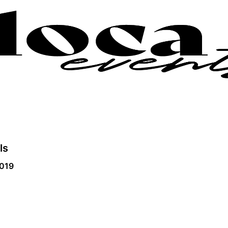
ls
2019