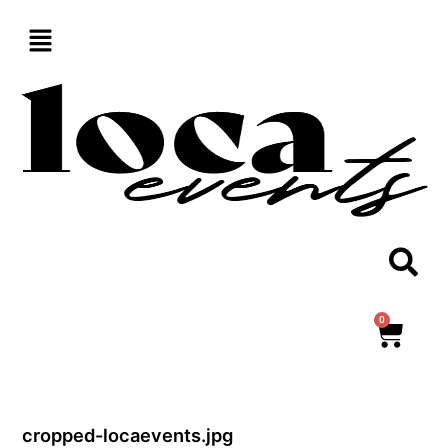
Aller
au
contenu
0
Panie
cropped-locaevents.jpg