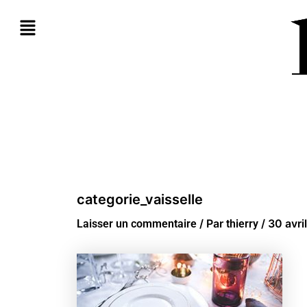
Aller
au
contenu
categorie_vaisselle
/ Par
/
30 avri
Laisser un commentaire
thierry