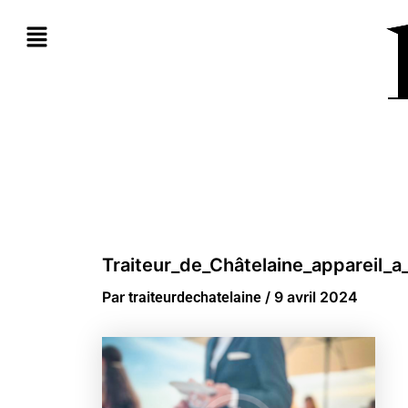
Aller
au
contenu
Traiteur_de_Châtelaine_appareil_a
Par
/
9 avril 2024
traiteurdechatelaine