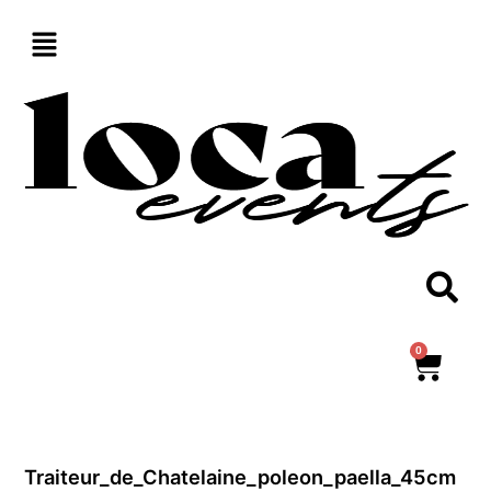
Aller
au
contenu
0
Panie
Traiteur_de_Chatelaine_poleon_paella_45cm