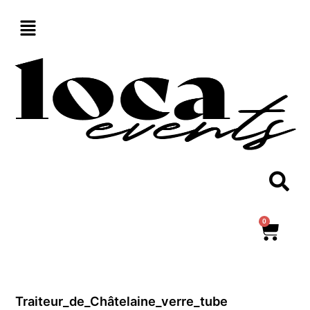
Aller
au
contenu
0
Panie
Traiteur_de_Châtelaine_verre_tube