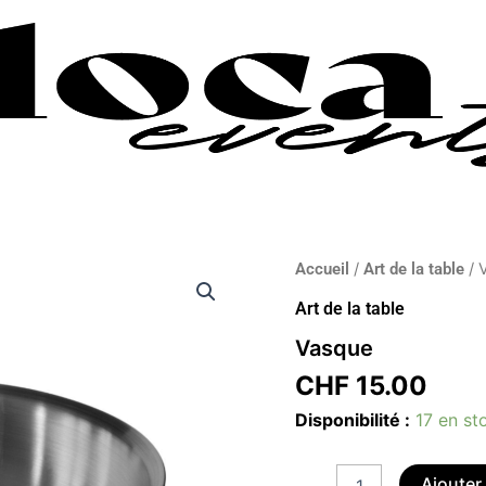
quantité
Accueil
/
Art de la table
/ 
de
Art de la table
Vasque
Vasque
CHF
15.00
Disponibilité :
17 en st
Ajouter