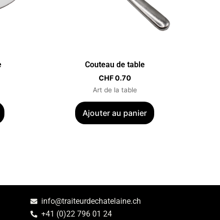
e
Couteau de table
CHF
0.70
Art de la table
Ajouter au panier
info@traiteurdechatelaine.ch
+41 (0)22 796 01 24