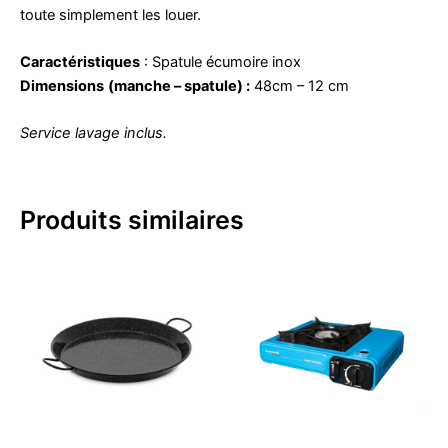
toute simplement les louer.
Caractéristiques
: Spatule écumoire inox
Dimensions
(manche – spatule) :
48cm – 12 cm
Service lavage inclus.
Produits similaires
Ce
produit
a
plusieurs
variations.
Les
options
peuvent