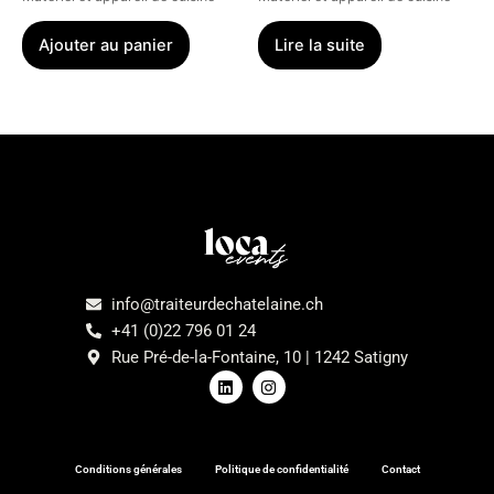
Ajouter au panier
Lire la suite
Menu
info@traiteurdechatelaine.ch
+41 (0)22 796 01 24
Rue Pré-de-la-Fontaine, 10 | 1242 Satigny
L
I
i
n
n
s
k
t
e
a
d
g
Conditions générales
Politique de confidentialité
Contact
i
r
n
a