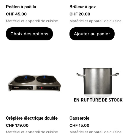
être
Poêlon à paëlla
Brûleur à gaz
choisies
CHF
45.00
CHF
20.00
sur
Matériel et appareil de cuisine
Matériel et appareil de cuisine
la
page
Choix des options
Ajouter au panier
du
produit
EN RUPTURE DE STOCK
Crêpière électrique double
Casserole
CHF
179.00
CHF
15.00
Matériel et appareil de cuisine
Matériel et appareil de cuisine