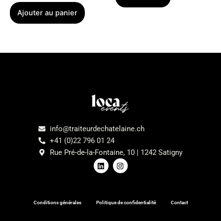
Ajouter au panier
Menu
info@traiteurdechatelaine.ch
+41 (0)22 796 01 24
Rue Pré-de-la-Fontaine, 10 | 1242 Satigny
L
I
i
n
n
s
k
t
e
a
d
g
Conditions générales
Politique de confidentialité
Contact
i
r
n
a
m