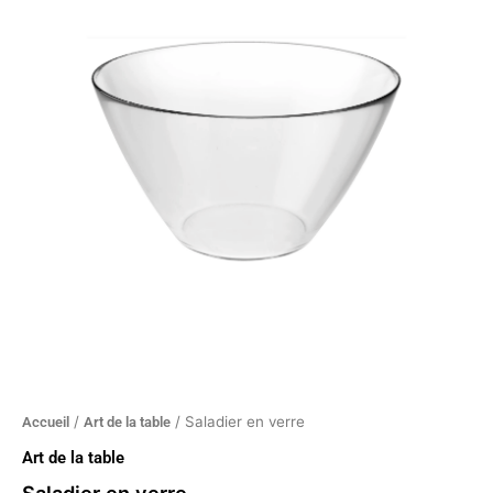
en
verre
/
/ Saladier en verre
Accueil
Art de la table
Art de la table
Saladier en verre