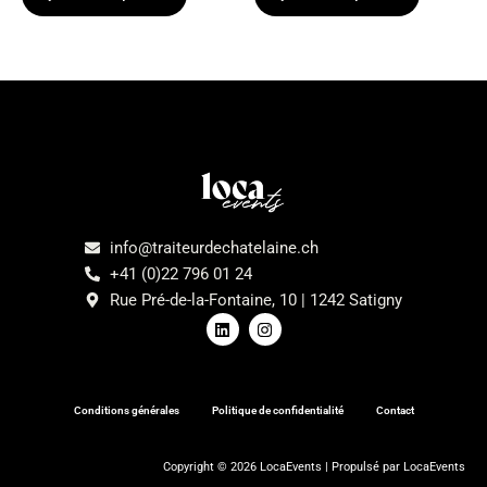
Menu
info@traiteurdechatelaine.ch
+41 (0)22 796 01 24
Rue Pré-de-la-Fontaine, 10 | 1242 Satigny
L
I
i
n
n
s
k
t
e
a
d
g
Conditions générales
Politique de confidentialité
Contact
i
r
n
a
m
Copyright © 2026 LocaEvents | Propulsé par LocaEvents