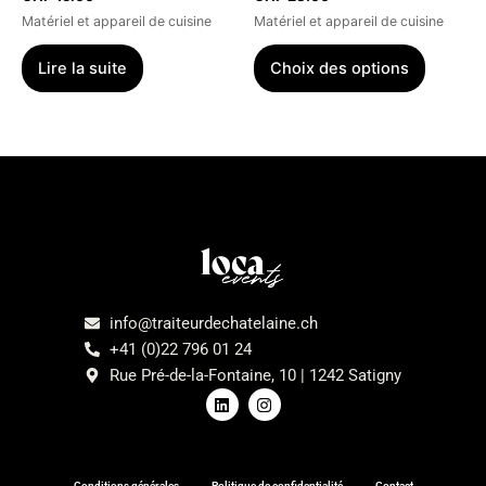
sur
Matériel et appareil de cuisine
Matériel et appareil de cuisine
la
page
Lire la suite
Choix des options
du
produit
Menu
info@traiteurdechatelaine.ch
+41 (0)22 796 01 24
Rue Pré-de-la-Fontaine, 10 | 1242 Satigny
L
I
i
n
n
s
k
t
e
a
d
g
Conditions générales
Politique de confidentialité
Contact