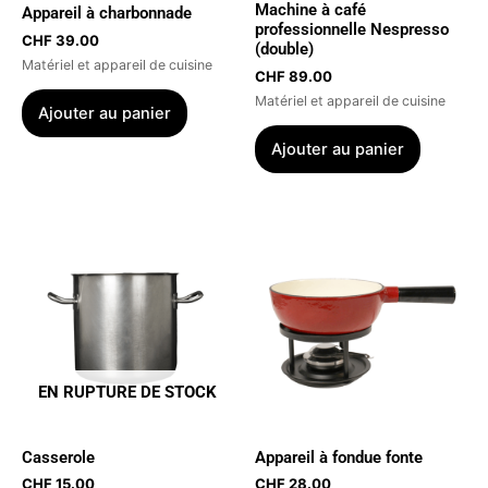
Machine à café
Appareil à charbonnade
professionnelle Nespresso
CHF
39.00
(double)
Matériel et appareil de cuisine
CHF
89.00
Matériel et appareil de cuisine
Ajouter au panier
Ajouter au panier
Ce
produit
a
plusieur
variatio
Les
options
EN RUPTURE DE STOCK
peuvent
être
Casserole
Appareil à fondue fonte
choisies
CHF
15.00
CHF
28.00