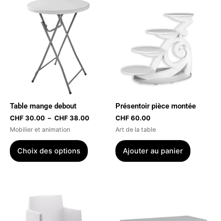
Plage
Ce
de
produit
prix :
a
CHF 30.00
à
plusieurs
CHF 38.00
variations.
Les
options
peuvent
être
Table mange debout
Présentoir pièce montée
choisies
CHF
30.00
–
CHF
38.00
CHF
60.00
sur
Mobilier et animation
Art de la table
la
page
Choix des options
Ajouter au panier
du
produit
Plage
Ce
de
produit
prix :
a
CHF 30
à