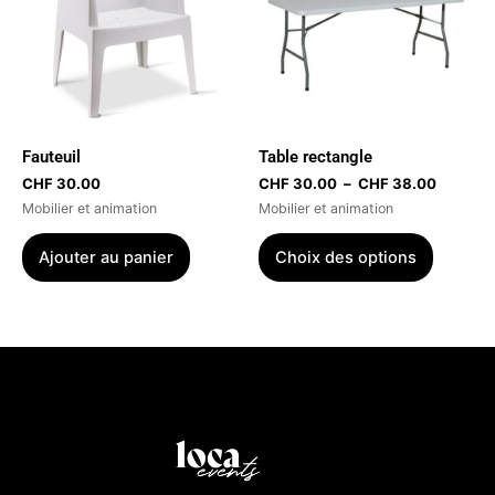
plusieur
CHF 38
variatio
Les
options
peuvent
être
Fauteuil
Table rectangle
choisies
CHF
30.00
CHF
30.00
–
CHF
38.00
sur
Mobilier et animation
Mobilier et animation
la
page
Ajouter au panier
Choix des options
du
produit
Menu