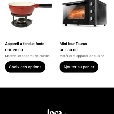
a
plusieurs
variations.
Les
options
peuvent
être
Appareil à fondue fonte
Mini four Taurus
choisies
CHF
28.00
CHF
80.00
sur
Matériel et appareil de cuisine
Matériel et appareil de cuisine
la
page
Choix des options
Ajouter au panier
du
produit
Menu