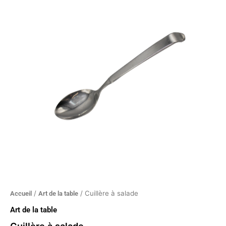
à
salade
/
/ Cuillère à salade
Accueil
Art de la table
Art de la table
Cuillère à salade