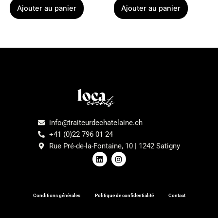
Ajouter au panier
Ajouter au panier
Menu
info@traiteurdechatelaine.ch
+41 (0)22 796 01 24
Rue Pré-de-la-Fontaine, 10 | 1242 Satigny
L
I
i
n
n
s
k
t
e
a
d
g
Conditions générales
Politique de confidentialité
Contact
i
r
n
a
m