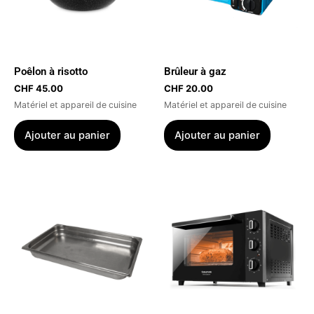
Poêlon à risotto
Brûleur à gaz
CHF
45.00
CHF
20.00
Matériel et appareil de cuisine
Matériel et appareil de cuisine
Ajouter au panier
Ajouter au panier
Ce
produit
a
plusieurs
variations.
Les
options
peuvent