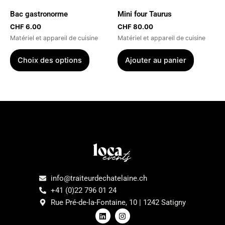
être
Bac gastronorme
Mini four Taurus
choisies
CHF
6.00
CHF
80.00
sur
Matériel et appareil de cuisine
Matériel et appareil de cuisine
la
page
Choix des options
Ajouter au panier
du
produit
Menu
info@traiteurdechatelaine.ch
+41 (0)22 796 01 24
Rue Pré-de-la-Fontaine, 10 | 1242 Satigny
L
I
i
n