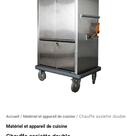
assiette
double
/
/ Chauffe assiette double
Accueil
Matériel et appareil de cuisine
Matériel et appareil de cuisine
Chauffe assiette double