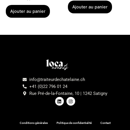
Ajouter au panier
Ajouter au panier
Menu
info@traiteurdechatelaine.ch
+41 (0)22 796 01 24
Rue Pré-de-la-Fontaine, 10 | 1242 Satigny
L
I
i
n
n
s
k
t
e
a
d
g
Conditions générales
Politique de confidentialité
Contact
i
r
n
a