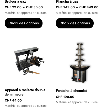
Brûleur à gaz
Plancha à gaz
choisies
choisies
CHF
29.00
–
CHF
35.00
CHF
249.00
–
CHF
449.00
sur
sur
Matériel et appareil de cuisine
Matériel et appareil de cuisine
la
la
page
page
Choix des options
Choix des options
du
du
produit
produit
Appareil à raclette double
Fontaine à chocolat
demi meule
CHF
190.00
CHF
44.00
Matériel et appareil de cuisine
Matériel et appareil de cuisine