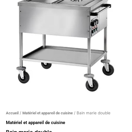
marie
double
/
/ Bain marie double
Accueil
Matériel et appareil de cuisine
Matériel et appareil de cuisine
Bain marie double