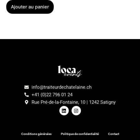
Ajouter au panier
Menu
info@traiteurdechatelaine.ch
+41 (0)22 796 01 24
Rue Pré-de-la-Fontaine, 10 | 1242 Satigny
L
I
i
n
n
s
k
t
e
a
d
g
Conditions générales
Politique de confidentialité
Contact
i
r