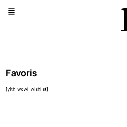
Aller
au
contenu
Favoris
[yith_wcwl_wishlist]