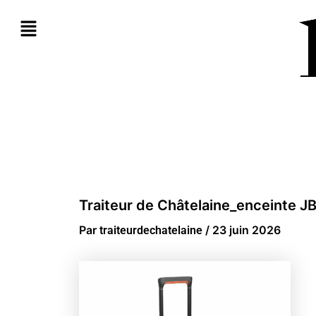
Aller
au
contenu
Traiteur de Châtelaine_enceinte J
Par
/
23 juin 2026
traiteurdechatelaine