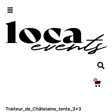
Aller
au
contenu
0
Panie
Traiteur_de_Châtelaine_tente_3x3