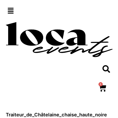
Aller
au
contenu
0
Panie
Traiteur_de_Châtelaine_chaise_haute_noire