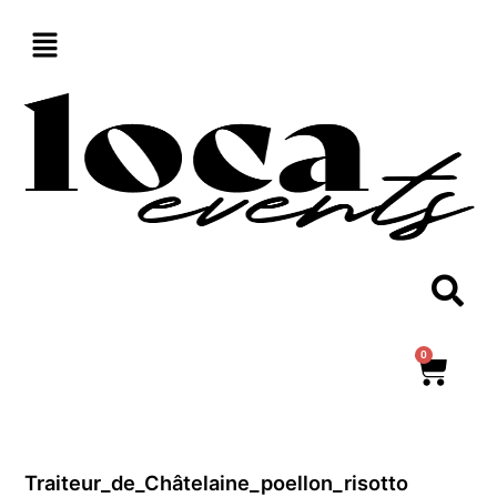
Aller
au
contenu
0
Panie
Traiteur_de_Châtelaine_poellon_risotto